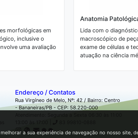
Anatomia Patológic
ções morfológicas em
Lida com o diagnósti
gico, inclusive o
macroscópico de peças
envolve uma avaliação
exame de células e te
atuação na ciência mé
Endereço / Contatos
Rua Virgíneo de Melo, Nº: 42 / Bairro: Centro
- Bananeiras/PB - CEP: 58.220-000
Atendimento: Segunda a Sexta 06:30 às 11:00
as
13:00 às 17:00 |
83 99810-0888
 melhorar a sua experiência de navegação no nosso site, 