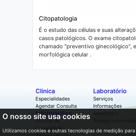
Citopatologia
É o estudo das células e suas altera
casos patológicos. O exame citopatoló
chamado "preventivo ginecológico", 
morfológica celular .
Clinica
Laboratório
Especialidades
Serviços
Agendar Consulta
Informações
Informações
Resultados
O nosso site usa cookies
Acesso conveniad
Política de
privacidade
Utilizamos cookies e outras tecnologias de medição para
Termos de uso